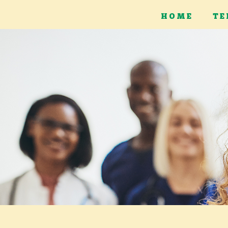
H O M E
T E 