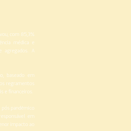
rovou, com 85,3%
tência médica e
 e agregados. A
co, baseado em
, os regramentos
s e financeiros.
s, pós pandêmico
 responsável em
menor impacto ao