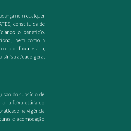
udança nem qualquer
ATES, constituída de
diando o benefício.
acional, bem como a
o por faixa etária,
 sinistralidade geral
lusão do subsídio de
ar a faixa etária do
praticado na vigência
rturas e acomodação