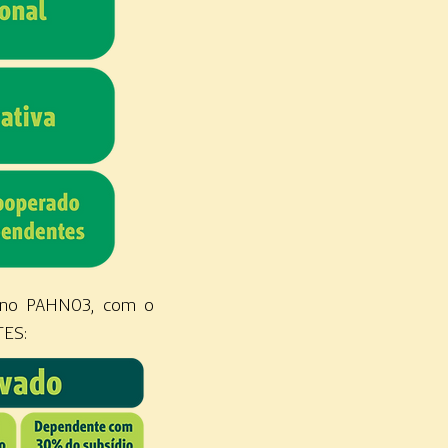
plano PAHN03, com o
ATES: