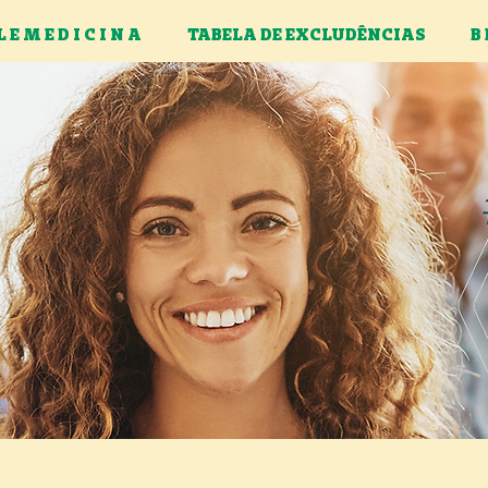
L E M E D I C I N A
TABELA DE EXCLUDÊNCIAS
B 