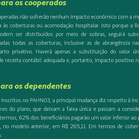
ara os cooperados
operadas não sofrerão nenhum impacto econômico com a m
da às coberturas ou acomodação hospitalar. Isto porque a R
odem ser distribuídos por meio de sobras, seguirá subsi
adas todas as coberturas, inclusive as de abrangência n
o privativo. Haverá apenas a substituição do valor únic
e receita contábil adequada e, portanto, impacto positivo na
ara os dependentes
inscritos no PAHN03, a principal mudança diz respeito à inc
es do plano, que deixam a faixa única e passam a consider
 termos, 62% dos beneficiários pagarão um valor inferior ao 
ada, no modelo anterior, em R$ 265,11. Em termos de cobe
a.