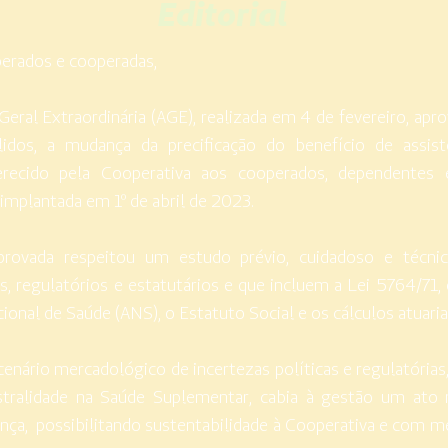
Editorial
erados e cooperadas,
eral Extraordinária (AGE), realizada em 4 de fevereiro, ap
lidos, a mudança da precificação do benefício de assis
ferecido pela Cooperativa aos cooperados, dependentes
 implantada em 1º de abril de 2023.
provada respeitou um estudo prévio, cuidadoso e técni
s, regulatórios e estatutários e que incluem a Lei 5764/71
ional de Saúde (ANS), o Estatuto Social e os cálculos atuariai
enário mercadológico de incertezas políticas e regulatória
istralidade na Saúde Suplementar, cabia à gestão um ato
nça, possibilitando sustentabilidade à Cooperativa e com 