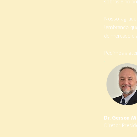
sobras e no pr
Nosso agradec
lembrando que
de mercado e 
Pedimos a ate
Dr. Gerson M
Diretor Presid