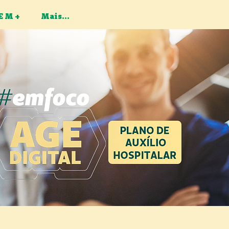
E M +
Mais...