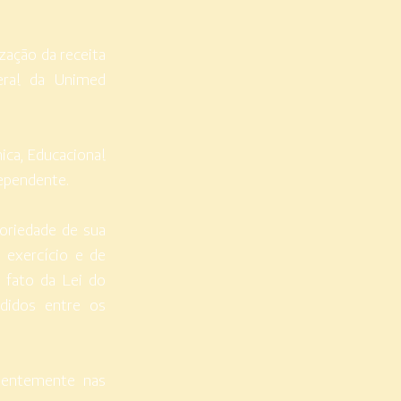
zação da receita
geral da Unimed
ica, Educacional
dependente.
oriedade de sua
 exercício e de
 fato da Lei do
didos entre os
quentemente nas