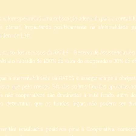
valores permitirá uma subscrição adequada para a contabili
es planos, impactando positivamente na sinistralidade 
ordem de 1,3%.
, o uso dos recursos da RATES – Reserva de Assistência Técn
rmitirá o subsídio de 100% do valor do cooperado e 30% do 
que a sustentabilidade da RATES é assegurada pela obrigat
 visto que pelo menos 5% das sobras líquidas apuradas no
 não cooperativos são destinados a este fundo, além do
mo determinar que os fundos legais não podem ser divi
rmitirá resultados positivos para a Cooperativa, conse