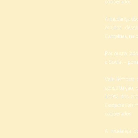
cooperado.
A mudança dos 
oriunda dess
Campinas, na 
Por outro lado
e Social – pe
Vale lembrar 
constituição,
100% dos atos
Cooperativis
cooperados.
A mudança pe