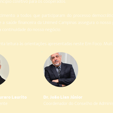
incípio coletivo para os cooperados.
imento a todos que participaram do processo democrátic
 a saúde financeira da Unimed Campinas assegura o nosso
a continuidade do nosso negócio.
nta leitura às orientações apresentadas neste Em Foco.
Muit
uraro Laurito
Dr. João Lian Júnior
ente
Coordenador do Conselho de Admini