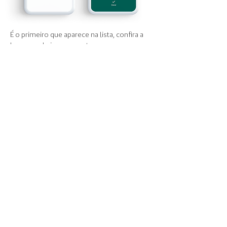
É o primeiro que aparece na lista, confira a
logo para baixar o correto.
Agora com o aplicativo em seu celular,
acompanhe o passo a passo de onde
encontrar a nova área.
Importante saber que as duas plataformas
(site e aplicativo) conversam entre si. Então,
tanto faz onde você fará o registro da sua
solicitação, suas informações serão
atualizadas instantaneamente.
voltar