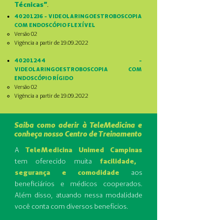
Técnicas”
.
40201236
- VIDEOLARINGOESTROBOSCOPIA
COM ENDOSCÓPIO FLEXÍVEL
Versão 02
Vigência a partir de
19.09.2022
40201244
-
VIDEOLARINGOESTROBOSCOPIA COM
ENDOSCÓPIO RÍGIDO
Versão 02
Vigência a partir de
19.09.2022
Saiba como aderir à TeleMedicina e
conheça nosso Centro de Treinamento
A
TeleMedicina Unimed Campinas
tem oferecido muita
facilidade,
segurança e comodidade
aos
beneficiários e médicos cooperados.
Além disso, atuando nessa modalidade
você conta com diversos benefícios.