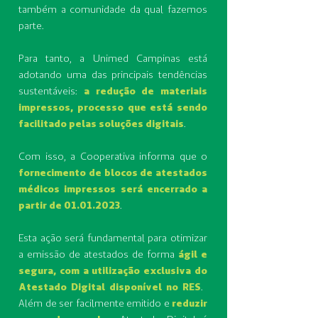
também a comunidade da qual fazemos
parte.
Para tanto, a Unimed Campinas está
adotando uma das principais tendências
sustentáveis:
a redução de materiais
impressos, processo que está sendo
facilitado pelas soluções digitais
.
Com isso, a Cooperativa informa que o
fornecimento de blocos de atestados
médicos impressos será encerrado a
partir de
01.01.2023
.
​Esta ação será fundamental para otimizar
a emissão de atestados de forma
ágil e
segura, com a utilização exclusiva do
Atestado Digital disponível no RES
. ​
Além de ser facilmente emitido e
reduzir