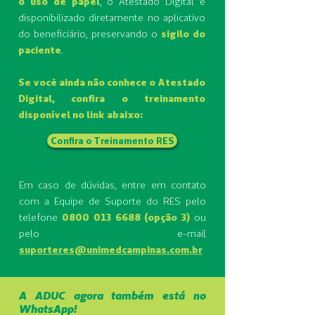
o uso de papel
, o Atestado Digital é
disponibilizado diretamente no aplicativo
do beneficiário, preservando o
sigilo do
paciente
.​
Se você ainda não conhece o Atestado
Digital, confira o treinamento
disponível no link abaixo:
Confira o Treinamento RES
Em caso de dúvidas, entre em contato
com a Equipe de Suporte do RES pelo
telefone
0800 013 6688
(opção 3)
ou
pelo e-mail
suporteres@unimedcampinas.com.br
A ADUC agora também está no
WhatsApp!