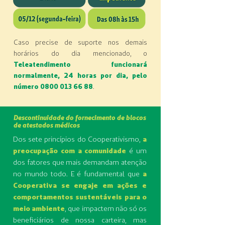
Caso precise de suporte nos demais
horários do dia mencionado, o
Teleatendimento funcionará
normalmente, 24 horas por dia, pelo
número
0800 013 66 88
.
Descontinuidade do fornecimento de blocos
de atestados médicos
Dos sete princípios do Cooperativismo,
a
preocupação com a comunidade
é um
dos fatores que mais demandam atenção
no mundo todo. E é fundamental que
a
Cooperativa se engaje em ações e
comportamentos sustentáveis para o
meio ambiente
, que impactem não só os
beneficiários de nossa carteira, mas