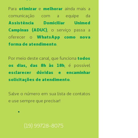
Para
otimizar
e
melhorar
ainda mais a
comunicação com a equipe da
Assistência Domiciliar Unimed
Campinas (ADUC)
, o serviço passa a
oferecer o
WhatsApp como nova
forma de atendimento
.
Por meio deste canal, que funciona
todos
os dias, das 8h às 18h
, é possível
esclarecer dúvidas e encaminhar
solicitações de atendimento
.
Salve o número em sua lista de contatos
e use sempre que precisar!
Atendimento ADUC
(19) 99728-8075