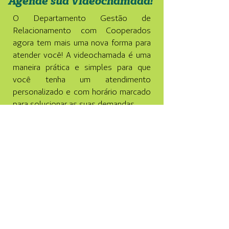
Agende sua videochamada!
O Departamento Gestão de
Relacionamento com Cooperados
agora tem mais uma nova forma para
atender você! A videochamada é uma
maneira prática e simples para que
você tenha um atendimento
personalizado e com horário marcado
para solucionar as suas demandas.
O agendamento pode ser realizado
através do
Canal do Cooperado
.
Siga as instruções abaixo e marque já
o seu horário!
Instruções de agendamento
Inscreva-se para a