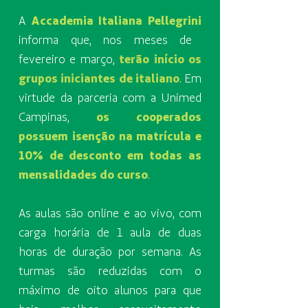
A
Accademia Italiana Pellegrini
informa que, nos meses de
fevereiro e março,
terão início os
grupos iniciantes de italiano
. Em
virtude da parceria com a Unimed
Campinas,
os cooperados
possuem isenção na matrícula e
10% de desconto em todas as
mensalidades do curso
.
As aulas são online e ao vivo, com
carga horária de 1 aula de duas
horas de duração por semana. As
turmas são reduzidas com o
máximo de oito alunos para que