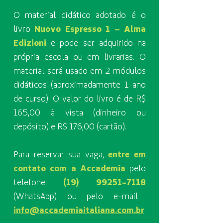
O material didático adotado é o
livro
Nuovo Espresso 1 – Alma
Edizioni
e pode ser adquirido na
própria escola ou em livrarias. O
material será usado em 2 módulos
didáticos (aproximadamente 1 ano
de curso). O valor do livro é de R$
165,00 à vista (dinheiro ou
depósito) e R$ 176,00 (cartão).
Para reservar sua vaga,
entre em
contato com a Accademia
pelo
telefone
(19) 99251-7118
(WhatsApp) ou pelo e-mail
info@accademiaitaliana.com.br
.